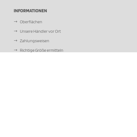
INFORMATIONEN
Oberflächen
Unsere Händler vor Ort
Zahlungsweisen
Richtige Größe ermitteln
Verschlussvarianten Hephaistos
Verschlussvarianten Talena
Metalle + Allergien
Sitemap
ZAHLUNGSMETHODEN