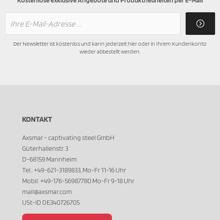
Kostenlose exklusive Angebote und Produktneuheiten per E-Mail
Der Newsletter ist kostenlos und kann jederzeit hier oder in Ihrem Kundenkonto
wieder abbestellt werden.
KONTAKT
Axsmar - captivating steel GmbH
Güterhallenstr. 3
D-68159 Mannheim
Tel.: +49-621-3189833, Mo-Fr 11-16 Uhr
Mobil: +49-176-56987780 Mo-Fr 9-18 Uhr
mail@axsmar.com
USt-ID DE340726705