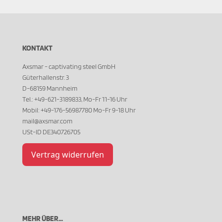
KONTAKT
Axsmar - captivating steel GmbH
Güterhallenstr. 3
D-68159 Mannheim
Tel.: +49-621-3189833, Mo-Fr 11-16 Uhr
Mobil: +49-176-56987780 Mo-Fr 9-18 Uhr
mail@axsmar.com
USt-ID DE340726705
Vertrag widerrufen
MEHR ÜBER...