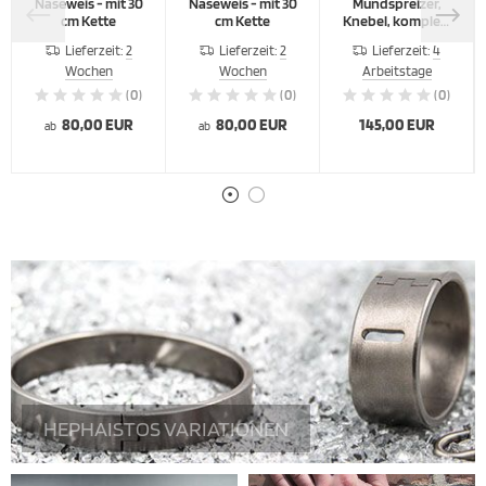
Naseweis - mit 30
Naseweis - mit 30
Mundspreizer,
cm Kette
cm Kette
Knebel, komplett
Trägerlos
Lieferzeit:
2
Lieferzeit:
2
Lieferzeit:
4
Wochen
Wochen
Arbeitstage
(0)
(0)
(0)
80,00 EUR
80,00 EUR
145,00 EUR
ab
ab
HEPHAISTOS VARIATIONEN