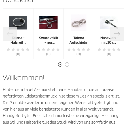
Talena -
Swarovskikristall
Talena
Naseweis -
Halsreif 8
- nur
Aufschiebring
mit 30 cm
mm
zusätzlich
Kette
zum
(0)
(0)
(0)
(0)
Schmuckstück
Willkommen!
Hinter dem Label Axsmar steht eine Manufaktur, die auf präzise
gefertigten Edelstahlschmuck in zeitlosem Design spezialisiert ist.
Die Produkte werden in unserer eigenen Werkstatt gefertigt und
von hier aus an viele begeisterte Kunden in aller Welt versandt.
Handgefertigter Edelstahlschmuck ist eine einzigartige Mischung
aus Stil und Haltbarkeit. Jedes Stück wird von uns sorgfältig aus