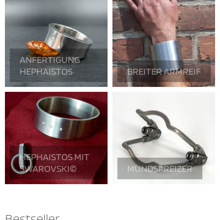
ANFERTIGUNG
HEPHAISTOS
BREITER ARMREIF
HEPHAISTOS MIT
SWAROVSKI©
MUNDSPREIZER
Bestseller