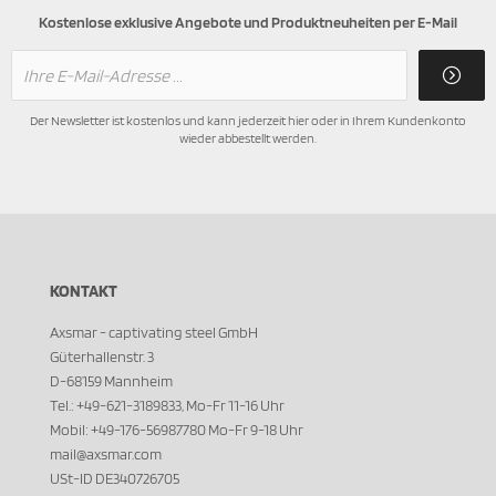
Kostenlose exklusive Angebote und Produktneuheiten per E-Mail
Der Newsletter ist kostenlos und kann jederzeit hier oder in Ihrem Kundenkonto
wieder abbestellt werden.
KONTAKT
Axsmar - captivating steel GmbH
Güterhallenstr. 3
D-68159 Mannheim
Tel.: +49-621-3189833, Mo-Fr 11-16 Uhr
Mobil: +49-176-56987780 Mo-Fr 9-18 Uhr
mail@axsmar.com
USt-ID DE340726705