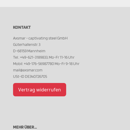
KONTAKT
Axsmar - captivating steel GmbH
Güterhallenstr. 3
D-68159 Mannheim
Tel.: +49-621-3189833, Mo-Fr 11-16 Uhr
Mobil: +49-176-56987780 Mo-Fr 9-18 Uhr
mail@axsmar.com
USt-ID DE340726705
Vertrag widerrufen
MEHR ÜBER...