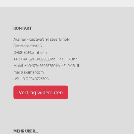
KONTAKT
Axsmar - captivating steel GmbH
Güterhallenstr. 3
D-68159 Mannheim
Tel.: +49-621-3189833, Mo-Fr 11-16 Uhr
Mobil: +49-176-56987780 Mo-Fr 9-18 Uhr
mail@axsmar.com
USt-ID DE340726705
Vertrag widerrufen
MEHR ÜBER...