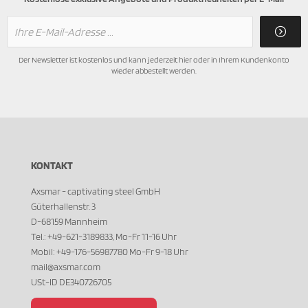
Der Newsletter ist kostenlos und kann jederzeit hier oder in Ihrem Kundenkonto
wieder abbestellt werden.
KONTAKT
Axsmar - captivating steel GmbH
Güterhallenstr. 3
D-68159 Mannheim
Tel.: +49-621-3189833, Mo-Fr 11-16 Uhr
Mobil: +49-176-56987780 Mo-Fr 9-18 Uhr
mail@axsmar.com
USt-ID DE340726705